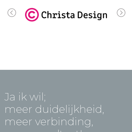
Ja ik wil;
meer duidelijkheid,
meer verbinding,